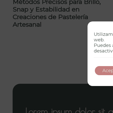
Métodos Precisos para Brillo,
Snap y Estabilidad en
Creaciones de Pastelería
Artesanal
Utilizam
web.
Puedes 
desactiv
Acep
Lorem ipsum dolor sit 