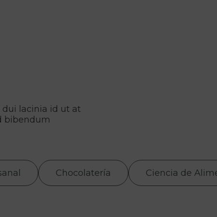
ui lacinia id ut at
ed bibendum
sanal
Chocolatería
Ciencia de Alim