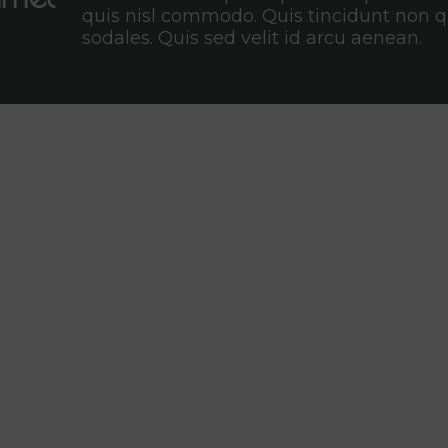
quis nisl commodo. Quis tincidunt non q
sodales. Quis sed velit id arcu aenean.