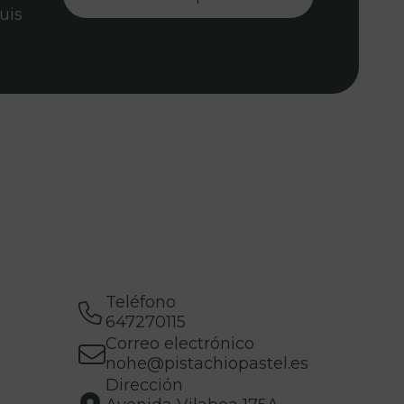
uis
Teléfono
647270115
Correo electrónico
nohe@pistachiopastel.es
Dirección