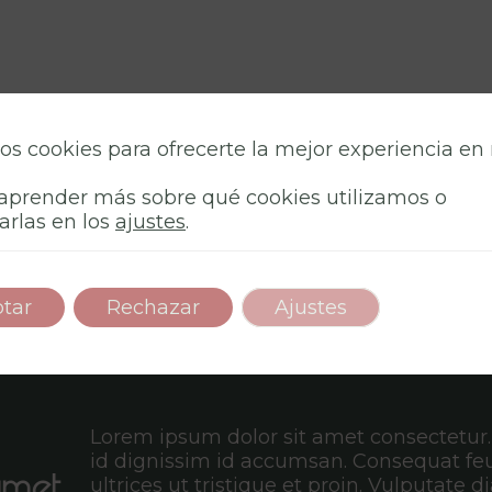
os cookies para ofrecerte la mejor experiencia en
aprender más sobre qué cookies utilizamos o
arlas en los
ajustes
.
tar
Rechazar
Ajustes
Lorem ipsum dolor sit amet consectetur
id dignissim id accumsan. Consequat fe
amet
ultrices ut tristique et proin. Vulputate 