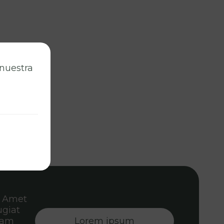
 nuestra
. Amet
ugiat
diam
Lorem ipsum