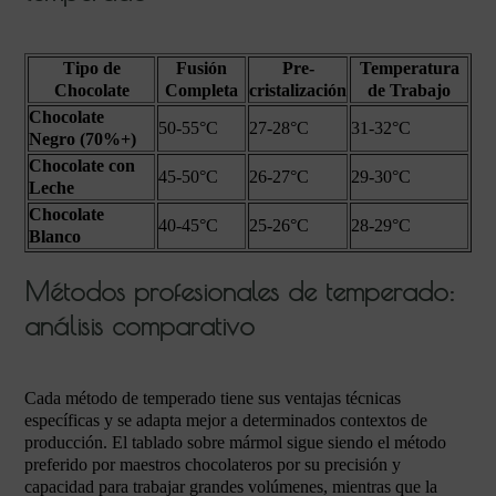
Tipo de
Fusión
Pre-
Temperatura
Chocolate
Completa
cristalización
de Trabajo
Chocolate
50-55°C
27-28°C
31-32°C
Negro (70%+)
Chocolate con
45-50°C
26-27°C
29-30°C
Leche
Chocolate
40-45°C
25-26°C
28-29°C
Blanco
Métodos profesionales de temperado:
análisis comparativo
Cada método de temperado tiene sus ventajas técnicas
específicas y se adapta mejor a determinados contextos de
producción. El tablado sobre mármol sigue siendo el método
preferido por maestros chocolateros por su precisión y
capacidad para trabajar grandes volúmenes, mientras que la