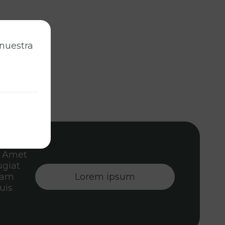
 nuestra
. Amet
ugiat
diam
Lorem ipsum
uis