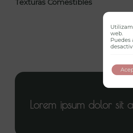
Texturas Comestibles
Utilizam
web.
Puedes 
desactiv
Acep
Lorem ipsum dolor sit 