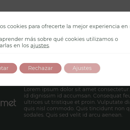
os cookies para ofrecerte la mejor experiencia en
aprender más sobre qué cookies utilizamos o
arlas en los
ajustes
.
tar
Rechazar
Ajustes
Lorem ipsum dolor sit amet consectetur
id dignissim id accumsan. Consequat fe
amet
ultrices ut tristique et proin. Vulputate 
quis nisl commodo. Quis tincidunt non q
sodales. Quis sed velit id arcu aenean.