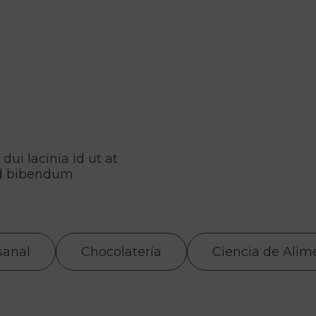
ui lacinia id ut at
ed bibendum
sanal
Chocolatería
Ciencia de Alim