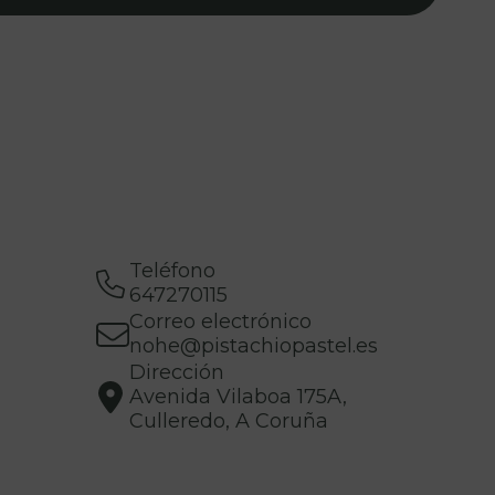
Teléfono
647270115
Correo electrónico
nohe@pistachiopastel.es
Dirección
Avenida Vilaboa 175A,
Culleredo, A Coruña