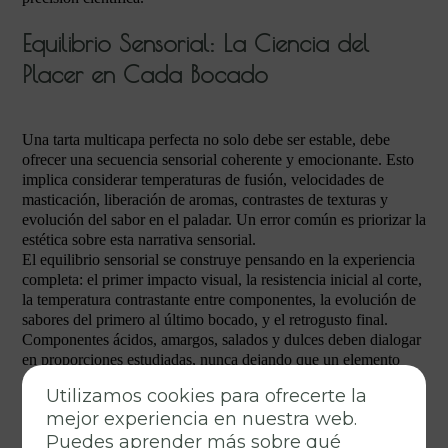
Equilibrio Sensorial: La Ciencia del
Placer en Cada Bocado
Una tarta multicapa perfecta no solo debe ser estable, debe
ofrecer una secuencia sensorial coherente y emocionante. Esto
implica considerar temperaturas de fusión, velocidades de
masticación, liberación de aromas, contrastes de texturas y
evolución del sabor en el paladar. Un error común es priorizar la
estética sobre esta narrativa sensorial.
El equilibrio sensorial se construye pensando en la experiencia
completa: el primer impacto visual, la resistencia inicial al corte,
la temperatura contrastante entre componentes, la evolución de
sabores del primero al último bocado, y el retrogusto final.
Componentes ácidos, amargos, salados y dulces deben dialogar
en proporciones estudiadas, nunca dejando que un elemento
domine permanentemente el paladar.
Utilizamos cookies para ofrecerte la
Control de Texturas y Temperaturas
mejor experiencia en nuestra web.
Puedes aprender más sobre qué