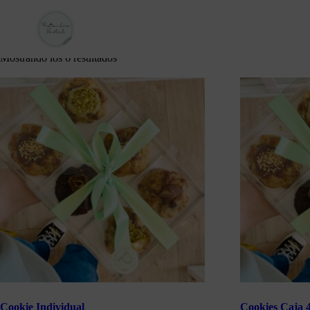
Pastel
Lorem ipsum lorem ipsum lorem ipsum
Mostrando los 6 resultados
Cookie Individual
Cookies Caja 