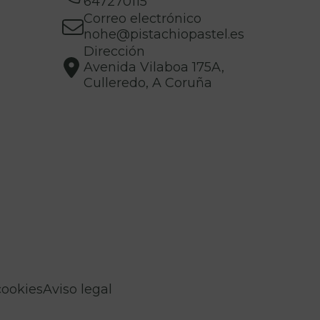
647270115
Correo electrónico
nohe@pistachiopastel.es
Dirección
Avenida Vilaboa 175A,
Culleredo, A Coruña
cookies
Aviso legal