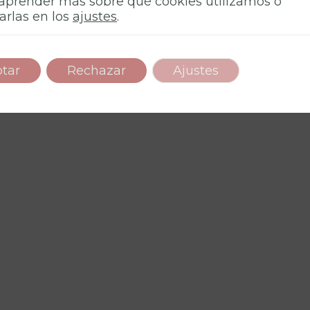
aprender más sobre qué cookies utilizamos o
arlas en los
ajustes
.
a 6
tar
Rechazar
Ajustes
o