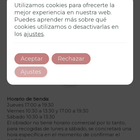
Utilizamos cookies para ofrecerte la
mejor experiencia en nuestra web.
Puedes aprender más sobre qué
cookies utilizamos o desactivarlas en
los
ajustes
.
Aceptar
Rechazar
Ajustes
Horario de tienda:
Jueves 17:00 a 19:30
Viernes 10:30 a 13:30 y 17:00 a 19:30
Sábado 10:30 a 13:30
El obrador no tiene horario comercial por lo tanto,
para recogidas de lunes a sábado, se concretará una
hora específica en el momento de confirmar el