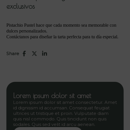
exclusivos
Pistachio Pastel hace que cada momento sea memorable con
dulces personalizados.
Contáctanos para diseñar la tarta perfecta para tu día especial.
Share
Lorem ipsum dolor sit amet
Lorem ipsum dolor sit amet consectetur. Amet
id dignissim id accumsan. Consequat feugiat
ultrices ut tristique et proin. Vulputate diam
quis nisl commodo. Quis tincidunt non quis
sodales. Quis sed velit id arcu aenean.