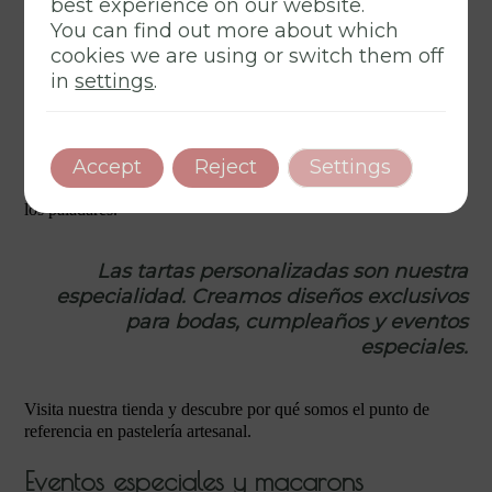
best experience on our website.
Artesanía pastelera que deleita los sentidos
You can find out more about which
cookies we are using or switch them off
Cada macaron y tarta es una obra de arte, hecha con amor y
detalle.
in
settings
.
Utilizamos ingredientes frescos y de alta calidad en nuestras
creaciones.
Macarons artesanales
Accept
Reject
Settings
Nuestros macarons son famosos por su sabor auténtico y textura
perfecta. Elige entre una variedad de sabores únicos para todos
los paladares.
Las tartas personalizadas son nuestra
especialidad. Creamos diseños exclusivos
para bodas, cumpleaños y eventos
especiales.
Visita nuestra tienda y descubre por qué somos el punto de
referencia en pastelería artesanal.
Eventos especiales y macarons