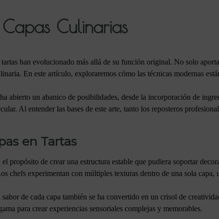
s Capas Culinarias
 tartas han evolucionado más allá de su función original. No solo aport
culinaria. En este artículo, exploraremos cómo las técnicas modernas es
ha abierto un abanico de posibilidades, desde la incorporación de ingred
lar. Al entender las bases de este arte, tanto los reposteros profesiona
pas en Tartas
n el propósito de crear una estructura estable que pudiera soportar dec
Los chefs experimentan con múltiples texturas dentro de una sola capa, 
el sabor de cada capa también se ha convertido en un crisol de creativi
a gama para crear experiencias sensoriales complejas y memorables.