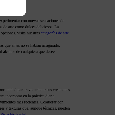
e experimentar con nuevas sensaciones de
ras de arte como dulces deliciosos. La
 opciones, visita nuestras
categorías de arte
uras que antes no se habían imaginado.
al alcance de cualquiera que desee
oportunidad para revolucionar sus creaciones.
a incorporar en la práctica diaria.
lvimientos más recientes. Colaborar con
ores y texturas que, aunque técnicas, pueden
 Pistachio Pastel
.