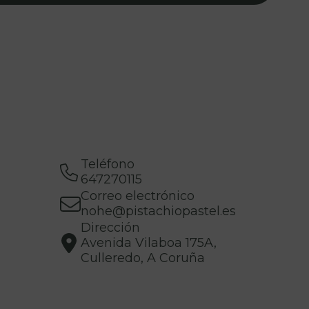
Teléfono
647270115
Correo electrónico
nohe@pistachiopastel.es
Dirección
Avenida Vilaboa 175A,
Culleredo, A Coruña