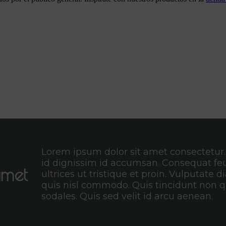
Lorem ipsum dolor sit amet consectetur
id dignissim id accumsan. Consequat fe
amet
ultrices ut tristique et proin. Vulputate 
quis nisl commodo. Quis tincidunt non q
sodales. Quis sed velit id arcu aenean.