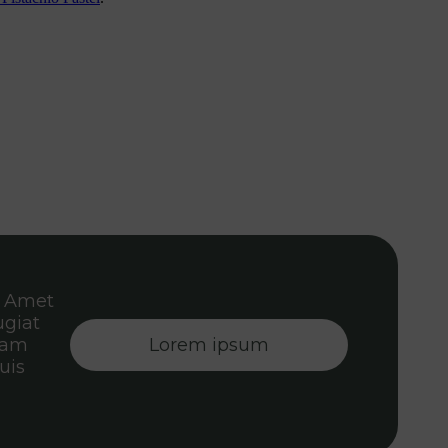
. Amet
ugiat
diam
Lorem ipsum
uis